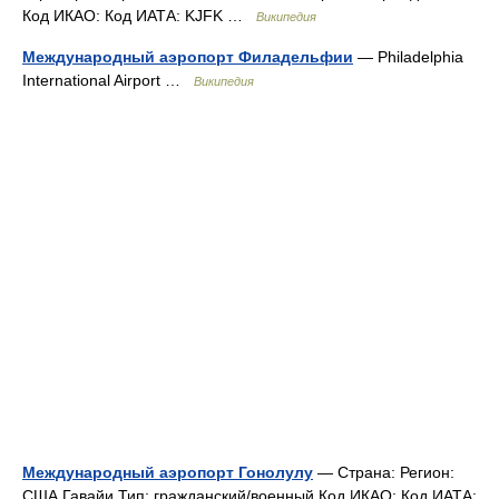
Код ИКАО: Код ИАТА: KJFK …
Википедия
Международный аэропорт Филадельфии
— Philadelphia
International Airport …
Википедия
Международный аэропорт Гонолулу
— Страна: Регион:
США Гавайи Тип: гражданский/военный Код ИКАО: Код ИАТА: