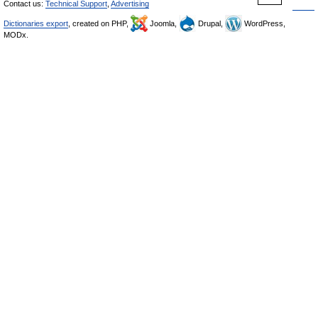
Contact us:
Technical Support
,
Advertising
Dictionaries export
, created on PHP,
Joomla,
Drupal,
WordPress,
MODx.