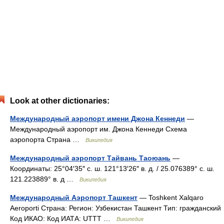
Look at other dictionaries:
Международный аэропорт имени Джона Кеннеди
—
Международный аэропорт им. Джона Кеннеди Схема
аэропорта Страна …
Википедия
Международный аэропорт Тайвань Таоюань
—
Координаты: 25°04′35″ с. ш. 121°13′26″ в. д. / 25.076389° с. ш.
121.223889° в. д …
Википедия
Международный Аэропорт Ташкент
— Toshkent Xalqaro
Aeroporti Страна: Регион: Узбекистан Ташкент Тип: гражданский
Код ИКАО: Код ИАТА: UTTT …
Википедия